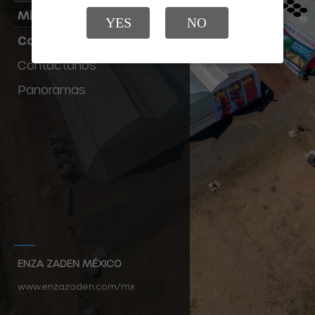
Mini Cónicos
YES
NO
Campo Abierto
Contáctanos
Panoramas
ENZA ZADEN MÉXICO
www.enzazaden.com/mx