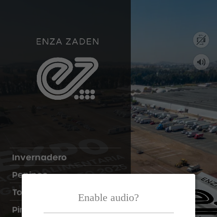
Invernadero
Pepinos
Tomates
Enable audio?
Pimientos